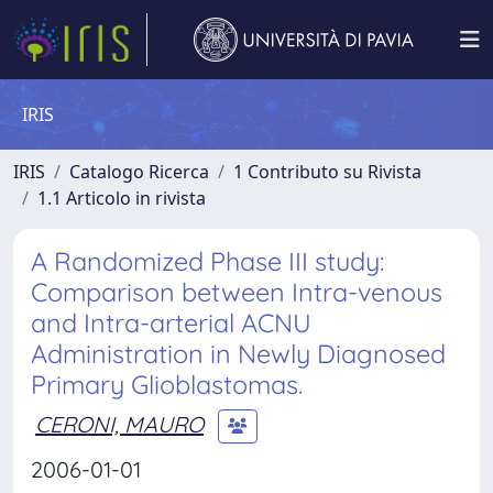
IRIS
IRIS
Catalogo Ricerca
1 Contributo su Rivista
1.1 Articolo in rivista
A Randomized Phase III study:
Comparison between Intra-venous
and Intra-arterial ACNU
Administration in Newly Diagnosed
Primary Glioblastomas.
CERONI, MAURO
2006-01-01