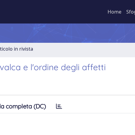
Home
Sfo
ticolo in rivista
lca e l'ordine degli affetti
a completa (DC)