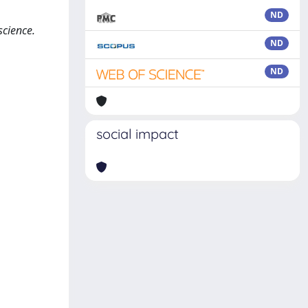
ND
science.
ND
ND
social impact