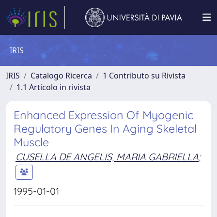
IRIS
IRIS
Catalogo Ricerca
1 Contributo su Rivista
1.1 Articolo in rivista
Enhanced Expression Of Myogenic
Regulatory Genes In Aging Skeletal
Muscle
CUSELLA DE ANGELIS, MARIA GABRIELLA
;
1995-01-01