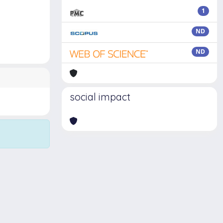
1
ND
ND
social impact