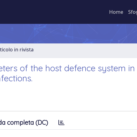
Home
Sfo
ticolo in rivista
ters of the host defence system in
fections.
da completa (DC)