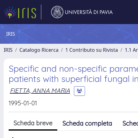
IRIS
IRIS
Catalogo Ricerca
1 Contributo su Rivista
1.1 Ar
Specific and non-specific parame
patients with superficial fungal in
FIETTA, ANNA MARIA
1995-01-01
Scheda breve
Scheda completa
Sche