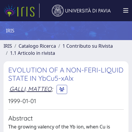
IRIS
IRIS
Catalogo Ricerca
1 Contributo su Rivista
1.1 Articolo in rivista
EVOLUTION OF A NON-FERI-LIQUID
STATE IN YbCu5-xAlx
GALLI, MATTEO
;
1999-01-01
Abstract
The growing valency of the Yb ion, when Cu is