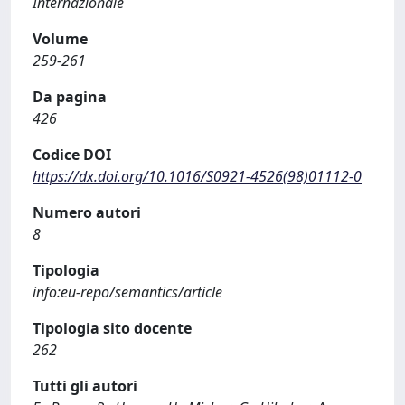
Internazionale
Volume
259-261
Da pagina
426
Codice DOI
https://dx.doi.org/10.1016/S0921-4526(98)01112-0
Numero autori
8
Tipologia
info:eu-repo/semantics/article
Tipologia sito docente
262
Tutti gli autori