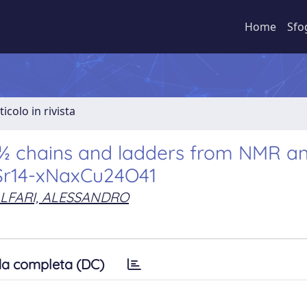
Home
Sfo
ticolo in rivista
=½ chains and ladders from NMR a
 Sr14-xNaxCu24O41
ALFARI, ALESSANDRO
a completa (DC)