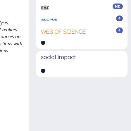
ND
4
ysis,
zeolites.
4
esources on
ctions with
ions.
social impact