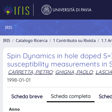
IRIS
IRIS
Catalogo Ricerca
1 Contributo su Rivista
1.1 Ar
Spin Dynamics in hole doped S
susceptibility measurements in
CARRETTA, PIETRO
;
GHIGNA, PAOLO
;
LASCI
1998-01-01
Scheda completa
Scheda breve
Sched
Anno