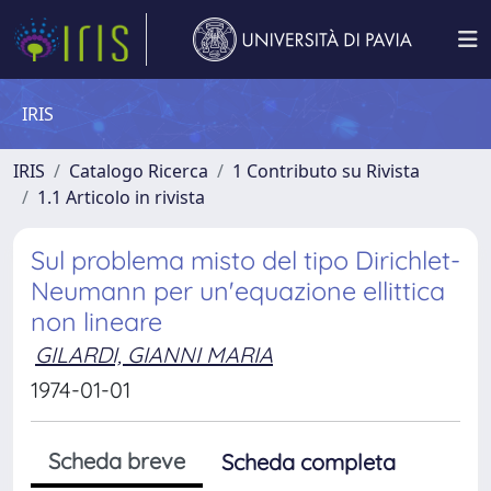
IRIS
IRIS
Catalogo Ricerca
1 Contributo su Rivista
1.1 Articolo in rivista
Sul problema misto del tipo Dirichlet-
Neumann per un'equazione ellittica
non lineare
GILARDI, GIANNI MARIA
1974-01-01
Scheda breve
Scheda completa