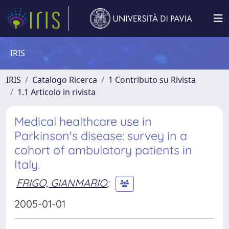
IRIS
IRIS
Catalogo Ricerca
1 Contributo su Rivista
1.1 Articolo in rivista
Medical healthcare use in
Parkinson's disease: survey in a
cohort of ambulatory patients in
Italy.
FRIGO, GIANMARIO
;
2005-01-01