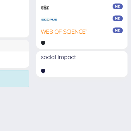
ND
ND
ND
social impact