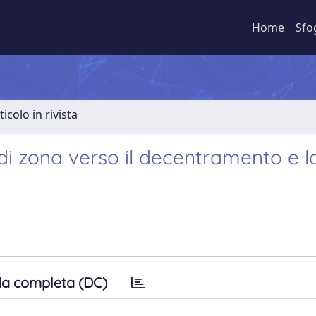
Home
Sfo
ticolo in rivista
 di zona verso il decentramento e l
a completa (DC)