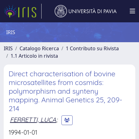
IRIS
IRIS
Catalogo Ricerca
1 Contributo su Rivista
1.1 Articolo in rivista
Direct characterisation of bovine
microsatellites from cosmids:
polymorphism and synteny
mapping. Animal Genetics 25, 209-
214
FERRETTI, LUCA
;
1994-01-01