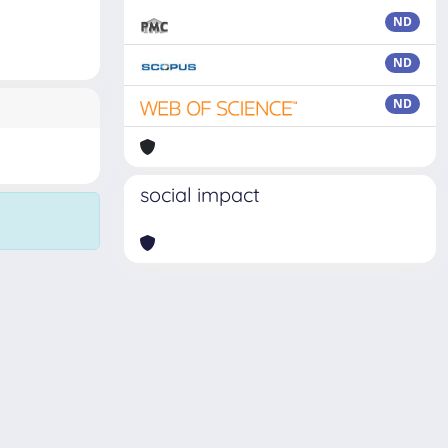
ND
ND
ND
social impact