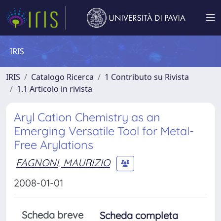
IRIS
IRIS
Catalogo Ricerca
1 Contributo su Rivista
1.1 Articolo in rivista
Aryl Cation Chemistry as an
Emerging Versatile Tool for Metal-
Free Arylations
FAGNONI, MAURIZIO
2008-01-01
Scheda breve
Scheda completa