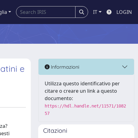
glia
IT
LOGIN
atini e
Informazioni
Utilizza questo identificativo per
citare o creare un link a questo
documento:
https://hdl.handle.net/11571/1082
57
nza?
Citazioni
uesti