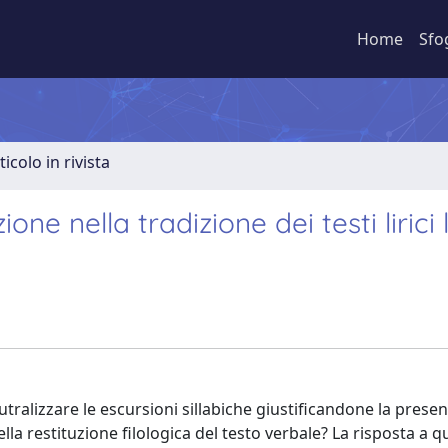
Home
Sfo
ticolo in rivista
one nella tradizione dei testi lirici l
utralizzare le escursioni sillabiche giustificandone la prese
lla restituzione filologica del testo verbale? La risposta a q