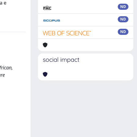
a e
ND
ND
ND
social impact
frican,
are