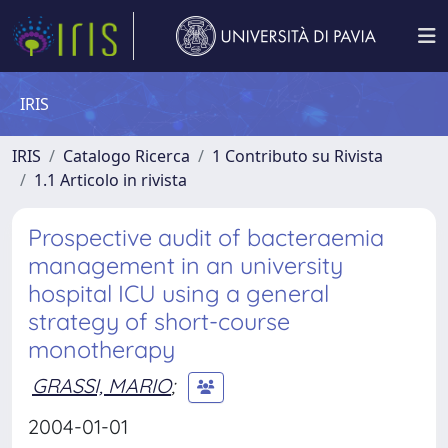
IRIS
IRIS
Catalogo Ricerca
1 Contributo su Rivista
1.1 Articolo in rivista
Prospective audit of bacteraemia
management in an university
hospital ICU using a general
strategy of short-course
monotherapy
GRASSI, MARIO
;
2004-01-01