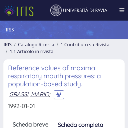
IRIS
IRIS
Catalogo Ricerca
1 Contributo su Rivista
1.1 Articolo in rivista
Reference values of maximal
respiratory mouth pressures: a
population-based study.
GRASSI, MARIO
;
1992-01-01
Scheda breve
Scheda completa