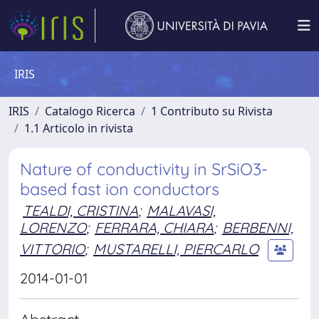
IRIS
IRIS
Catalogo Ricerca
1 Contributo su Rivista
1.1 Articolo in rivista
Nature of conductivity in SrSiO3-
based fast ion conductors
TEALDI, CRISTINA
;
MALAVASI,
LORENZO
;
FERRARA, CHIARA
;
BERBENNI,
VITTORIO
;
MUSTARELLI, PIERCARLO
2014-01-01