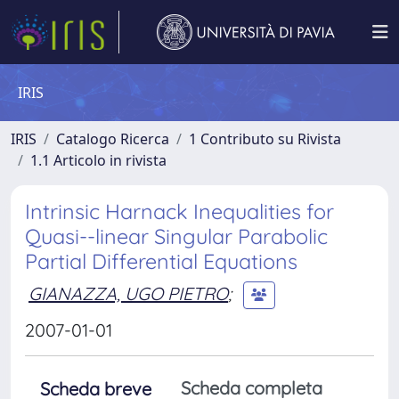
IRIS
IRIS
Catalogo Ricerca
1 Contributo su Rivista
1.1 Articolo in rivista
Intrinsic Harnack Inequalities for
Quasi--linear Singular Parabolic
Partial Differential Equations
GIANAZZA, UGO PIETRO
;
2007-01-01
Scheda completa
Scheda breve