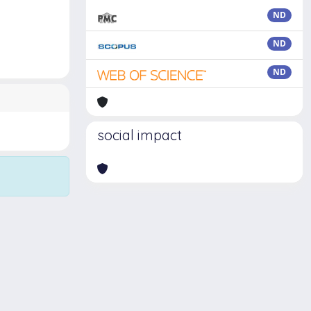
ND
ND
ND
social impact