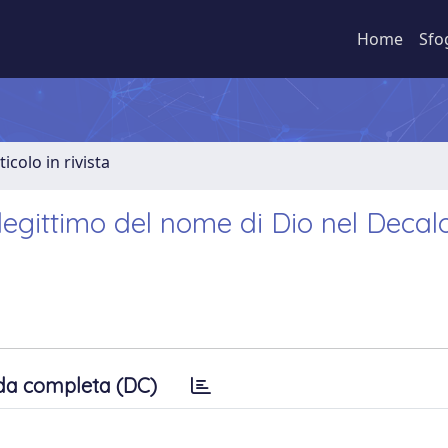
Home
Sfo
ticolo in rivista
illegittimo del nome di Dio nel Decal
da completa (DC)