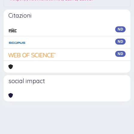
Citazioni
ND
ND
ND
social impact
Powered by
IRIS
-
about IRIS
-