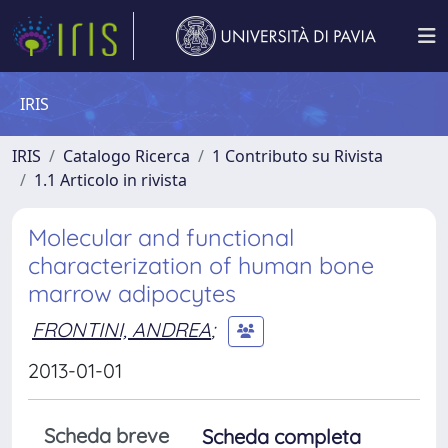
IRIS
IRIS
Catalogo Ricerca
1 Contributo su Rivista
1.1 Articolo in rivista
Molecular and functional
characterization of human bone
marrow adipocytes
FRONTINI, ANDREA
;
2013-01-01
Scheda breve
Scheda completa