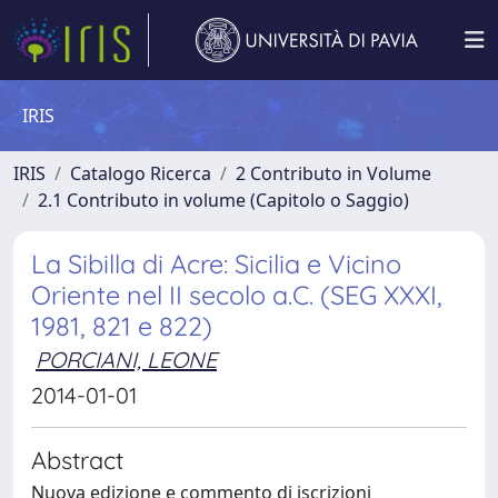
IRIS
IRIS
Catalogo Ricerca
2 Contributo in Volume
2.1 Contributo in volume (Capitolo o Saggio)
La Sibilla di Acre: Sicilia e Vicino
Oriente nel II secolo a.C. (SEG XXXI,
1981, 821 e 822)
PORCIANI, LEONE
2014-01-01
Abstract
Nuova edizione e commento di iscrizioni