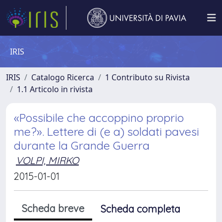
IRIS
IRIS
Catalogo Ricerca
1 Contributo su Rivista
1.1 Articolo in rivista
«Possibile che accoppino proprio
me?». Lettere di (e a) soldati pavesi
durante la Grande Guerra
VOLPI, MIRKO
2015-01-01
Scheda breve
Scheda completa