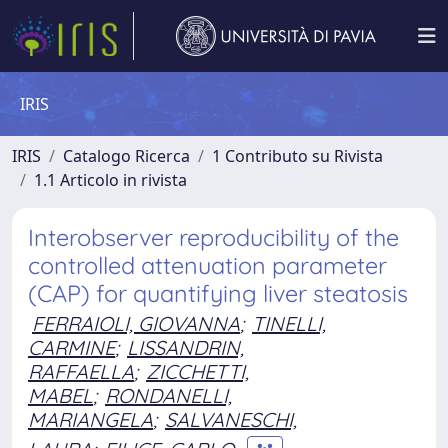
IRIS
IRIS
Catalogo Ricerca
1 Contributo su Rivista
1.1 Articolo in rivista
Interobserver reproducibility of the
controlled attenuation parameter
(CAP) for quantifying liver steatosis
FERRAIOLI, GIOVANNA
;
TINELLI,
CARMINE
;
LISSANDRIN,
RAFFAELLA
;
ZICCHETTI,
MABEL
;
RONDANELLI,
MARIANGELA
;
SALVANESCHI,