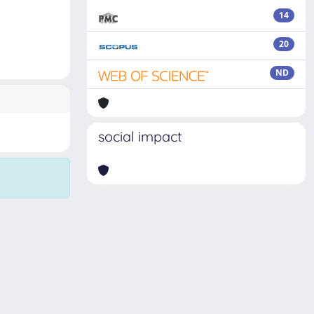
14
20
ND
social impact