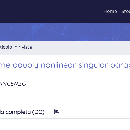
Home
Sfo
ticolo in rivista
ome doubly nonlinear singular para
 VINCENZO
a completa (DC)