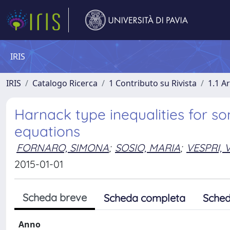
IRIS
IRIS
Catalogo Ricerca
1 Contributo su Rivista
1.1 Ar
Harnack type inequalities for s
equations
FORNARO, SIMONA
;
SOSIO, MARIA
;
VESPRI,
2015-01-01
Scheda breve
Scheda completa
Sched
Anno