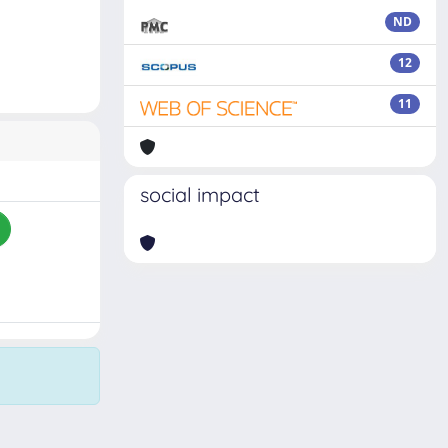
ND
12
11
social impact