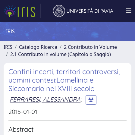
IRIS
IRIS
Catalogo Ricerca
2 Contributo in Volume
2.1 Contributo in volume (Capitolo o Saggio)
Confini incerti, territori controversi,
uomini contesi:Lomellina e
Siccomario nel XVIII secolo
FERRARESI, ALESSANDRA
;
2015-01-01
Abstract