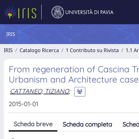
IRIS
IRIS
Catalogo Ricerca
1 Contributo su Rivista
1.1 Ar
From regeneration of Cascina Tri
Urbanism and Architecture case 
CATTANEO, TIZIANO
;
2015-01-01
Scheda breve
Scheda completa
Sched