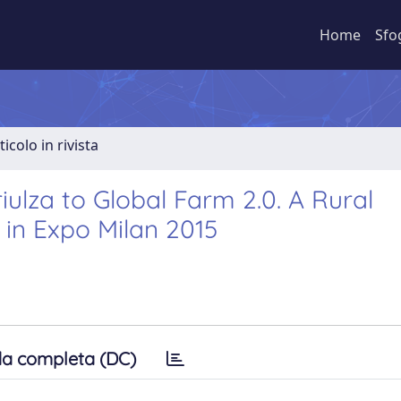
Home
Sfo
ticolo in rivista
ulza to Global Farm 2.0. A Rural
in Expo Milan 2015
a completa (DC)