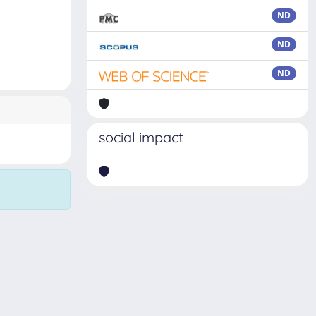
ND
ND
ND
social impact