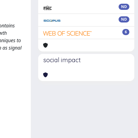
ND
ND
ontains
6
owth
hniques to
h as signal
social impact