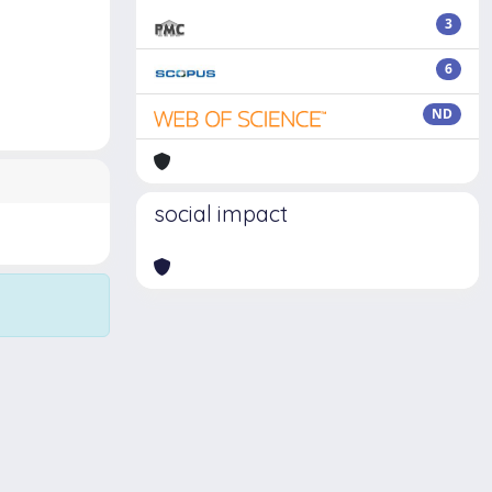
3
6
ND
social impact