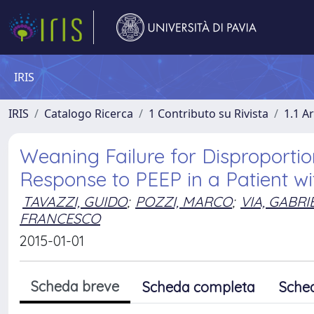
IRIS
IRIS
Catalogo Ricerca
1 Contributo su Rivista
1.1 Ar
Weaning Failure for Disproport
Response to PEEP in a Patient w
TAVAZZI, GUIDO
;
POZZI, MARCO
;
VIA, GABRI
FRANCESCO
2015-01-01
Scheda breve
Scheda completa
Sche