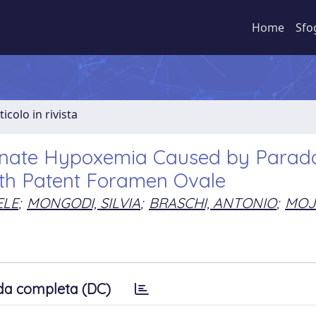
Home
Sfo
ticolo in rivista
ionate Hypoxemia Caused by Parado
ith Patent Foramen Ovale
ELE
;
MONGODI, SILVIA
;
BRASCHI, ANTONIO
;
MOJ
da completa (DC)