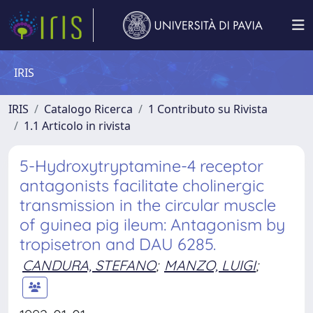
IRIS
IRIS
Catalogo Ricerca
1 Contributo su Rivista
1.1 Articolo in rivista
5-Hydroxytryptamine-4 receptor
antagonists facilitate cholinergic
transmission in the circular muscle
of guinea pig ileum: Antagonism by
tropisetron and DAU 6285.
CANDURA, STEFANO
;
MANZO, LUIGI
;