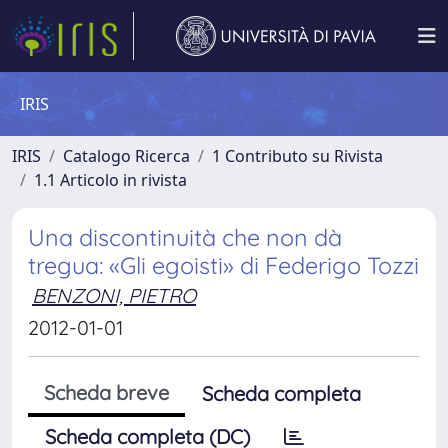
IRIS
IRIS
Catalogo Ricerca
1 Contributo su Rivista
1.1 Articolo in rivista
Una discontinuità che non dà
tregua: «Gli egoisti» di Federigo Tozzi
BENZONI, PIETRO
2012-01-01
Scheda breve
Scheda completa
Scheda completa (DC)