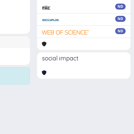
ND
ND
ND
social impact