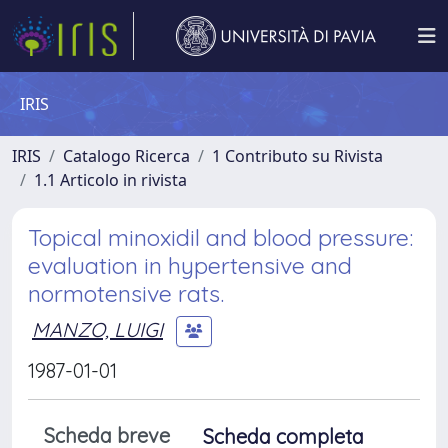
IRIS
IRIS
Catalogo Ricerca
1 Contributo su Rivista
1.1 Articolo in rivista
Topical minoxidil and blood pressure:
evaluation in hypertensive and
normotensive rats.
MANZO, LUIGI
1987-01-01
Scheda breve
Scheda completa