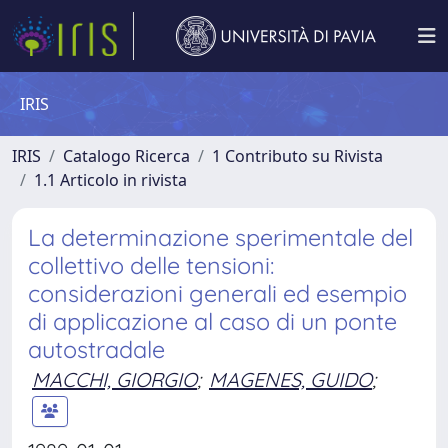
IRIS
IRIS
Catalogo Ricerca
1 Contributo su Rivista
1.1 Articolo in rivista
La determinazione sperimentale del
collettivo delle tensioni:
considerazioni generali ed esempio
di applicazione al caso di un ponte
autostradale
MACCHI, GIORGIO
;
MAGENES, GUIDO
;