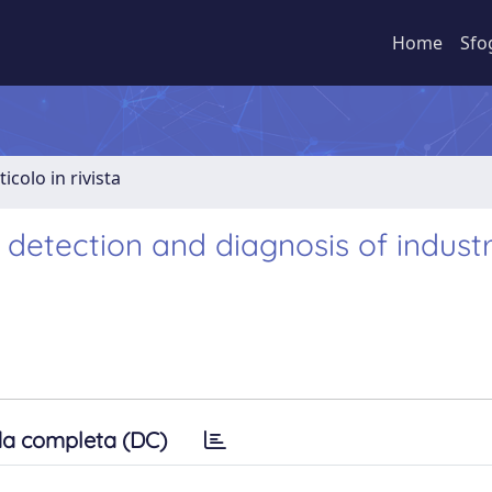
Home
Sfo
ticolo in rivista
 detection and diagnosis of industr
a completa (DC)