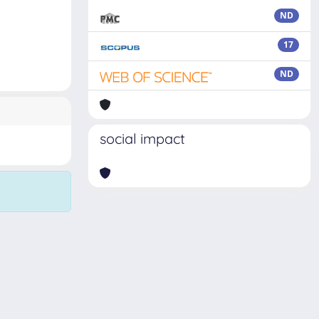
ND
17
ND
social impact