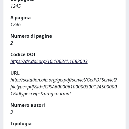
1245
A pagina
1246
Numero di pagine
2
Codice DOI
https://dx.doi.org/10.1063/1.1682003
URL
http://scitation.aip.org/getpdf/servlet/GetPDFServlet?
filetype=pdf&id=JCPSA600006100000300124500000
1&idtype=cvips&prog=normal
Numero autori
3
Tipologia