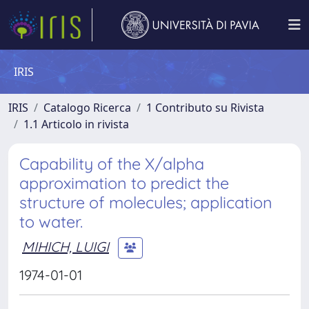
IRIS
IRIS
Catalogo Ricerca
1 Contributo su Rivista
1.1 Articolo in rivista
Capability of the X/alpha
approximation to predict the
structure of molecules; application
to water.
MIHICH, LUIGI
1974-01-01