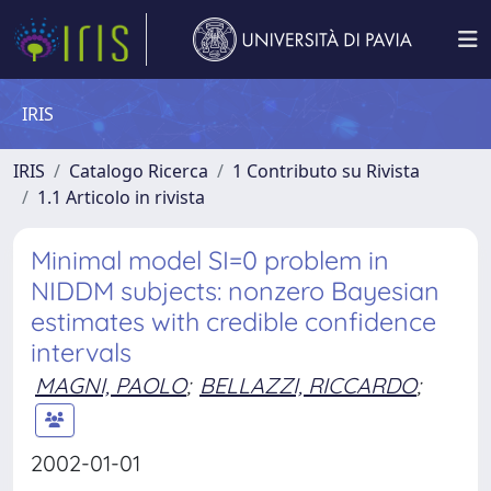
IRIS
IRIS
Catalogo Ricerca
1 Contributo su Rivista
1.1 Articolo in rivista
Minimal model SI=0 problem in
NIDDM subjects: nonzero Bayesian
estimates with credible confidence
intervals
MAGNI, PAOLO
;
BELLAZZI, RICCARDO
;
2002-01-01