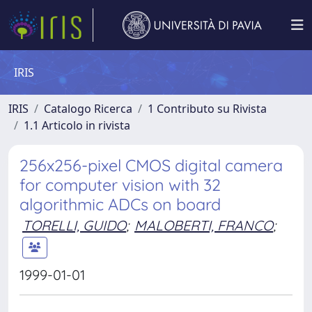
IRIS
IRIS
Catalogo Ricerca
1 Contributo su Rivista
1.1 Articolo in rivista
256x256-pixel CMOS digital camera
for computer vision with 32
algorithmic ADCs on board
TORELLI, GUIDO
;
MALOBERTI, FRANCO
;
1999-01-01