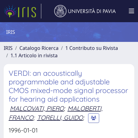
IRIS
IRIS
Catalogo Ricerca
1 Contributo su Rivista
1.1 Articolo in rivista
VERDI: an acoustically
programmable and adjustable
CMOS mixed-mode signal processor
for hearing aid applications
MALCOVATI, PIERO
;
MALOBERTI,
FRANCO
;
TORELLI, GUIDO
;
1996-01-01