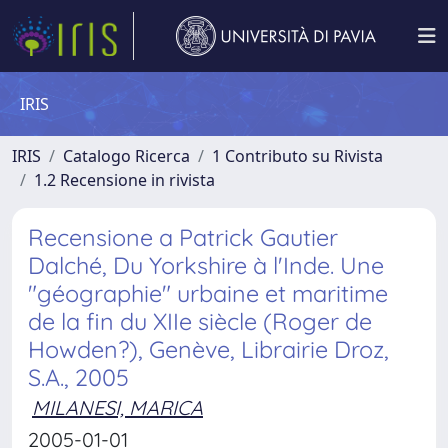
IRIS
IRIS
Catalogo Ricerca
1 Contributo su Rivista
1.2 Recensione in rivista
Recensione a Patrick Gautier
Dalché, Du Yorkshire à l'Inde. Une
"géographie" urbaine et maritime
de la fin du XIIe siècle (Roger de
Howden?), Genève, Librairie Droz,
S.A., 2005
MILANESI, MARICA
2005-01-01