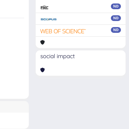
ND
ND
ND
social impact