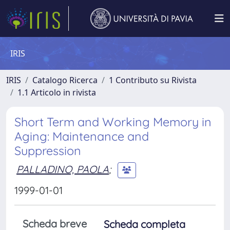
IRIS
IRIS
Catalogo Ricerca
1 Contributo su Rivista
1.1 Articolo in rivista
Short Term and Working Memory in
Aging: Maintenance and
Suppression
PALLADINO, PAOLA
;
1999-01-01
Scheda breve
Scheda completa