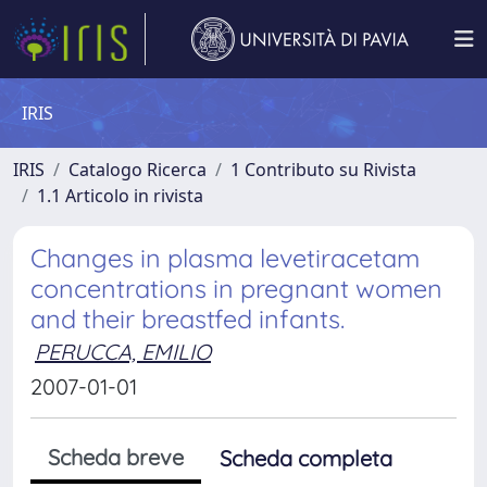
IRIS
IRIS
Catalogo Ricerca
1 Contributo su Rivista
1.1 Articolo in rivista
Changes in plasma levetiracetam
concentrations in pregnant women
and their breastfed infants.
PERUCCA, EMILIO
2007-01-01
Scheda breve
Scheda completa