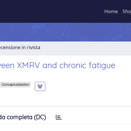
Home
Sfo
ecensione in rivista
tween XMRV and chronic fatigue
Conceptualization
da completa (DC)