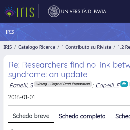
IRIS
IRIS
Catalogo Ricerca
1 Contributo su Rivista
1.2 R
Re: Researchers find no link be
syndrome: an update
Panelli, S
;
Capelli, E
Writing – Original Draft Preparation
2016-01-01
Scheda breve
Scheda completa
Sche