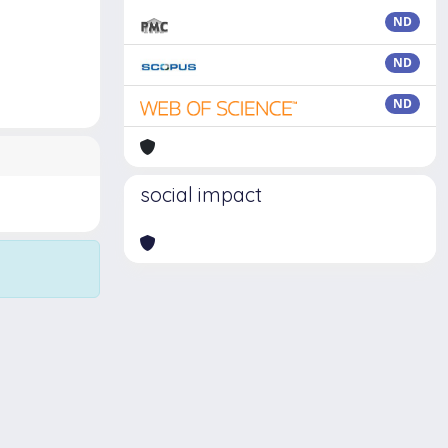
ND
ND
ND
social impact