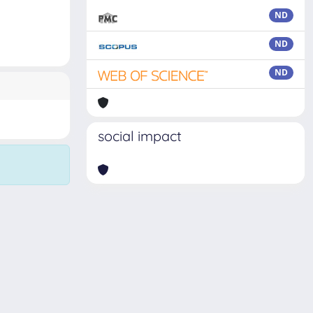
ND
ND
ND
social impact