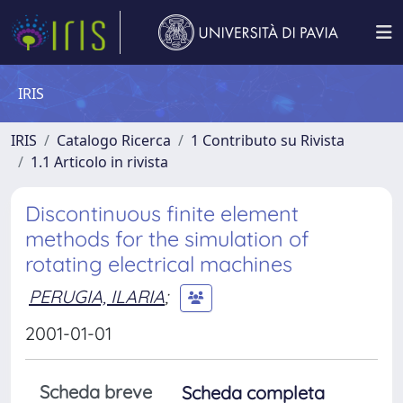
IRIS
IRIS
Catalogo Ricerca
1 Contributo su Rivista
1.1 Articolo in rivista
Discontinuous finite element
methods for the simulation of
rotating electrical machines
PERUGIA, ILARIA
;
2001-01-01
Scheda breve
Scheda completa