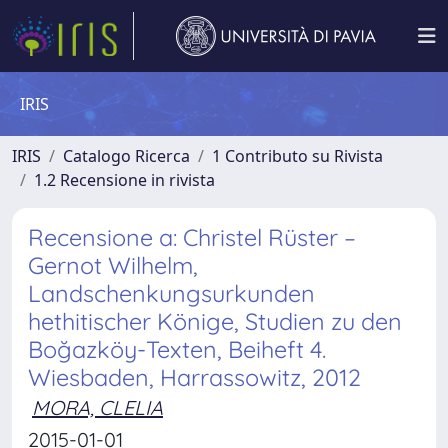
IRIS
IRIS
Catalogo Ricerca
1 Contributo su Rivista
1.2 Recensione in rivista
Recensione a: Christel Rüster –
Gernot Wilhelm,
Landschenkungsurkunden
hethitischer Könige, Studien zu den
Boğazköy-Texten, Beiheft 4.
Wiesbaden, Harrassowitz, 2012
MORA, CLELIA
2015-01-01