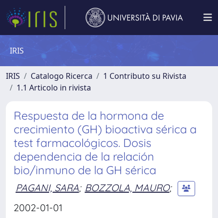
IRIS
IRIS
Catalogo Ricerca
1 Contributo su Rivista
1.1 Articolo in rivista
Respuesta de la hormona de
crecimiento (GH) bioactiva sérica a
test farmacológicos. Dosis
dependencia de la relación
bio/inmuno de la GH sérica
PAGANI, SARA
;
BOZZOLA, MAURO
;
2002-01-01