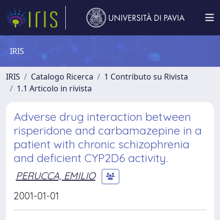
IRIS
IRIS
Catalogo Ricerca
1 Contributo su Rivista
1.1 Articolo in rivista
Adverse drug interaction between
risperidone and carbamazepine in a
patient with chronic schizophrenia
and deficient CYP2D6 activity.
PERUCCA, EMILIO
2001-01-01