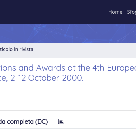
Home
Sfo
ticolo in rivista
tions and Awards at the 4th Europe
ce, 2-12 October 2000.
da completa (DC)