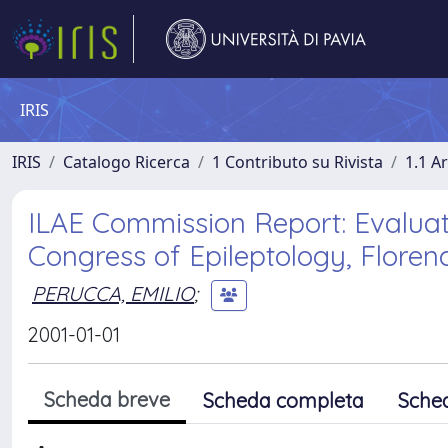
IRIS
IRIS
Catalogo Ricerca
1 Contributo su Rivista
1.1 Ar
ILAE Commission Report: Evalua
Congress of Epileptology, Floren
PERUCCA, EMILIO
;
2001-01-01
Scheda breve
Scheda completa
Sche