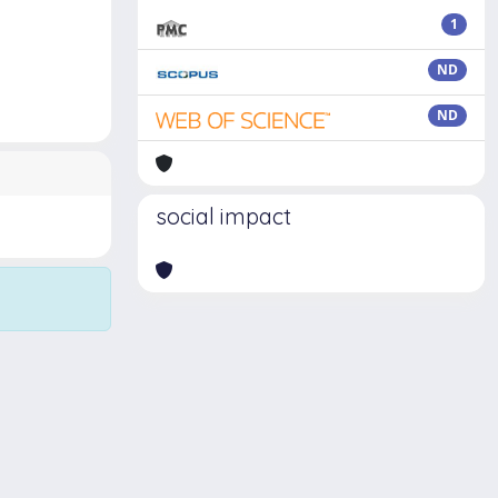
1
ND
ND
social impact